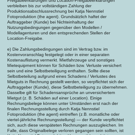
Freigabeerklärungen und Location-Freigabeerklärungen
verbleiben bis zur vollständigen Zahlung der
Produktionsabschlussrechnung bei Katja Nennstiel
Fotoproduktion (the agent). Grundsätzlich haftet der
Auftraggeber (Kunde) bei Nichteinhaltung der
Nutzungsbedingungen gegenüber den Modellen /
Modellagenturen und den entsprechenden Stellen der
Location-Freigabe.
e) Die Zahlungsbedingungen sind im Vertrag bzw. im
Kostenvoranschlag festgelegt oder in einer separaten
Kostenauflistung vermerkt. Mietfahrzeuge und sonstiges
Mietequipment können für Schäden bzw. Verluste versichert
sein und eine Selbstbeteiligung enthalten. Sollte diese
Selbstbeteilung aufgrund eines Schadens / Verlustes des
Mietguts in Rechnung gestellt werden, so verpflichtet sich der
Auftraggeber (Kunde), diese Selbstbeteiligung zu übernehmen.
Dasselbe gilt für Schadensansprüche an unversichertem
Mietgut (z. B. Schäden auf einer Location). Einige
Rechnungsbelege können unter Umständen erst nach der
finalen Rechnungsstellung durch Katja Nennstiel
Fotoproduktion (the agent) eintreffen (z.B. monatliche oder
viertel-jährliche Rechnungsstellung) — der Kunde verpflichtet
sich, auch diese verspäteten Rechnungen auszugleichen. Im
Falle, dass Originalbelege verloren gegangen sein sollten, ist