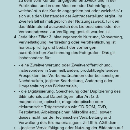
zu dem vom Kunden angegebenen Zweck und in der
Publikation und in dem Medium oder Datenträger,
welche/-s/-n der Kunde angegeben hat oder welche/-s/-r
sich aus den Umständen der Auftragserteilung ergibt. Im
Zweifelsfall ist maßgeblich der Nutzungszweck, für den
das Bildmaterial ausweislich des Lieferscheins oder der
Versandadresse zur Verfügung gestellt worden ist.
Jede über Ziffer 3. hinausgehende Nutzung, Verwertung,
Vervielfältigung, Verbreitung oder Veröffentlichung ist
honorarpflichtig und bedarf der vorherigen
ausdrücklichen Zustimmung des Fotografen. Das gilt
insbesondere für:
- eine Zweitverwertung oder Zweitveröffentlichung,
insbesondere in Sammelbänden, produktbegleitenden
Prospekten, bei Werbemaßnahmen oder bei sonstigen
Nachdrucken, jegliche Bearbeitung, Änderung oder
Umgestaltung des Bildmaterials,
- die Digitalisierung, Speicherung oder Duplizierung des
Bildmaterials auf Datenträgern aller Art (z.B.
magnetische, optische, magnetooptische oder
elektronische Trägermedien wie CD-ROM, DVD,
Festplatten, Arbeitsspeicher, Mikrofilm etc.), soweit
dieses nicht nur der technischen Verarbeitung und
Verwaltung des Bildmaterials gem. Ziff.III 5. AGB dient,
- jegliche Vervielfältigung oder Nutzung der Bilddaten auf